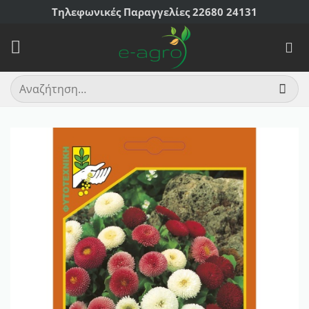
Μετάβαση
Τηλεφωνικές Παραγγελίες 22680 24131
στο
περιεχόμενο
Αναζήτηση
για: