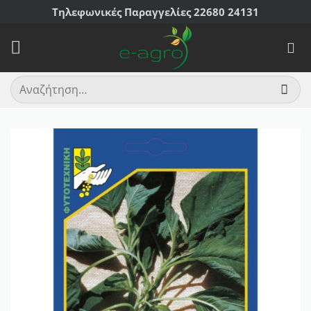
Μετάβαση
Τηλεφωνικές Παραγγελίες 22680 24131
στο
περιεχόμενο
Αναζήτηση
για: