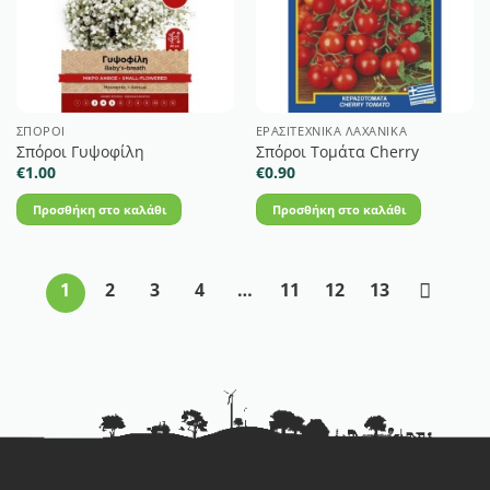
ΣΠΌΡΟΙ
ΕΡΑΣΙΤΕΧΝΙΚΆ ΛΑΧΑΝΙΚΆ
Σπόροι Γυψοφίλη
Σπόροι Τομάτα Cherry
€
1.00
€
0.90
Προσθήκη στο καλάθι
Προσθήκη στο καλάθι
1
2
3
4
…
11
12
13