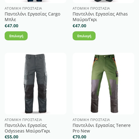
επιλεγούν
επιλεγούν
στη
στη
ΑΤΟΜΙΚΉ ΠΡΟΣΤΑΣΊΑ
ΑΤΟΜΙΚΉ ΠΡΟΣΤΑΣΊΑ
Παντελόνι Εργασίας Cargo
Παντελόνι Εργασίας Athas
σελίδα
σελίδα
Μπλε
Μαύρο/Γκρι
του
του
€
47.00
€
47.00
προϊόντος
προϊόντος
Επιλογή
Επιλογή
Αυτό
Αυτό
το
το
προϊόν
προϊόν
έχει
έχει
πολλαπλές
πολλαπλές
παραλλαγές.
παραλλαγές.
Οι
Οι
επιλογές
επιλογές
μπορούν
μπορούν
να
να
επιλεγούν
επιλεγούν
στη
στη
ΑΤΟΜΙΚΉ ΠΡΟΣΤΑΣΊΑ
ΑΤΟΜΙΚΉ ΠΡΟΣΤΑΣΊΑ
Παντελόνι Εργασίας
Παντελόνι Εργασίας Tenere
σελίδα
σελίδα
Odysseas Μαύρο/Γκρι
Pro New
του
του
€
55.00
€
70.00
προϊόντος
προϊόντος