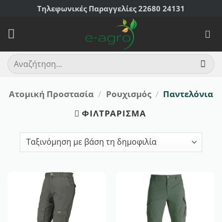
Μετάβαση
Τηλεφωνικές Παραγγελίες 22680 24131
στο
περιεχόμενο
Αναζήτηση
για:
Ατομική Προστασία
/
Ρουχισμός
/
Παντελόνια
ΦΙΛΤΡΆΡΙΣΜΑ