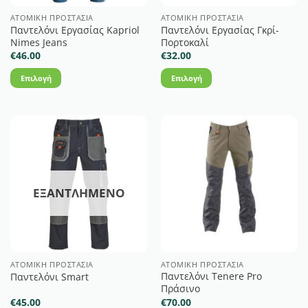
στη
στη
ΑΤΟΜΙΚΉ ΠΡΟΣΤΑΣΊΑ
ΑΤΟΜΙΚΉ ΠΡΟΣΤΑΣΊΑ
Παντελόνι Εργασίας Kapriol
Παντελόνι Εργασίας Γκρί-
σελίδα
σελίδα
Nimes Jeans
Πορτοκαλί
του
του
€
46.00
€
32.00
προϊόντος
προϊόντος
Επιλογή
Επιλογή
Αυτό
Αυτό
το
το
προϊόν
προϊόν
έχει
έχει
πολλαπλές
πολλαπλές
παραλλαγές.
παραλλαγές.
Οι
Οι
ΕΞΑΝΤΛΗΜΈΝΟ
επιλογές
επιλογές
μπορούν
μπορούν
να
να
επιλεγούν
επιλεγούν
στη
στη
ΑΤΟΜΙΚΉ ΠΡΟΣΤΑΣΊΑ
ΑΤΟΜΙΚΉ ΠΡΟΣΤΑΣΊΑ
Παντελόνι Tenere Pro
σελίδα
σελίδα
Παντελόνι Smart
Πράσινο
του
του
€
45.00
€
70.00
προϊόντος
προϊόντος