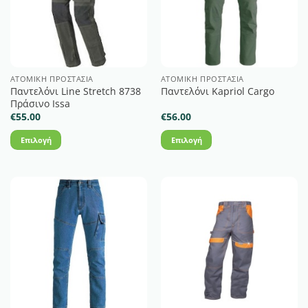
ΑΤΟΜΙΚΉ ΠΡΟΣΤΑΣΊΑ
ΑΤΟΜΙΚΉ ΠΡΟΣΤΑΣΊΑ
Παντελόνι Line Stretch 8738
Παντελόνι Kapriol Cargo
Πράσινο Issa
€
55.00
€
56.00
Επιλογή
Επιλογή
Αυτό
Αυτό
το
το
προϊόν
προϊόν
έχει
έχει
πολλαπλές
πολλαπλές
παραλλαγές.
παραλλαγές.
Οι
Οι
επιλογές
επιλογές
μπορούν
μπορούν
να
να
επιλεγούν
επιλεγούν