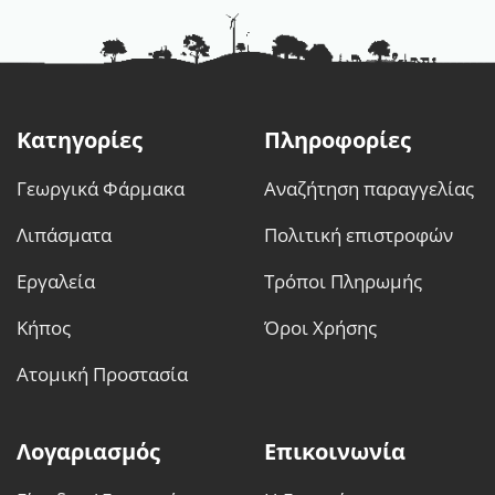
Οι
Οι
επιλογές
επιλογές
μπορούν
μπορούν
να
να
επιλεγούν
επιλεγούν
στη
στη
Κατηγορίες
Πληροφορίες
σελίδα
σελίδα
του
του
Γεωργικά Φάρμακα
Αναζήτηση παραγγελίας
προϊόντος
προϊόντος
Λιπάσματα
Πολιτική επιστροφών
Εργαλεία
Τρόποι Πληρωμής
Κήπος
Όροι Χρήσης
Ατομική Προστασία
Λογαριασμός
Επικοινωνία