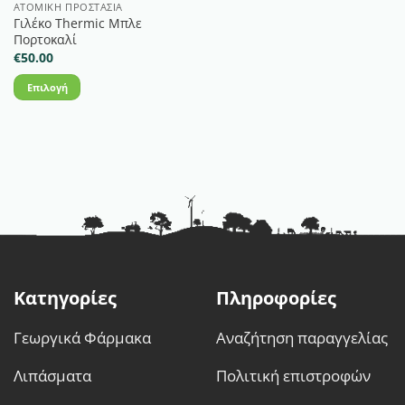
στη
στη
ΑΤΟΜΙΚΉ ΠΡΟΣΤΑΣΊΑ
Γιλέκο Thermic Μπλε
σελίδα
σελίδα
Πορτοκαλί
του
του
€
50.00
προϊόντος
προϊόντος
Επιλογή
Αυτό
το
προϊόν
έχει
πολλαπλές
παραλλαγές.
Οι
επιλογές
μπορούν
να
Κατηγορίες
Πληροφορίες
επιλεγούν
στη
Γεωργικά Φάρμακα
Αναζήτηση παραγγελίας
σελίδα
του
Λιπάσματα
Πολιτική επιστροφών
προϊόντος