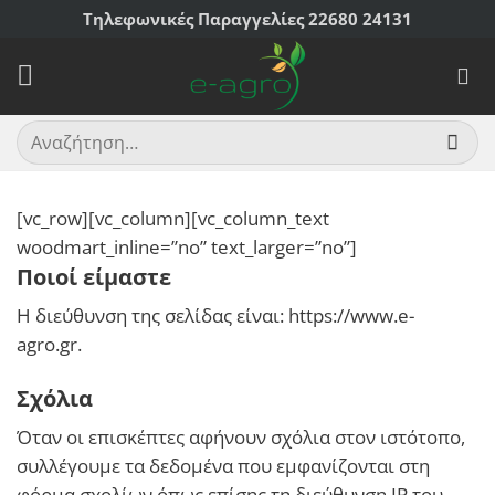
Μετάβαση
Τηλεφωνικές Παραγγελίες 22680 24131
στο
περιεχόμενο
Αναζήτηση
για:
[vc_row][vc_column][vc_column_text
woodmart_inline=”no” text_larger=”no”]
Ποιοί είμαστε
Η διεύθυνση της σελίδας είναι: https://www.e-
agro.gr.
Σχόλια
Όταν οι επισκέπτες αφήνουν σχόλια στον ιστότοπο,
συλλέγουμε τα δεδομένα που εμφανίζονται στη
φόρμα σχολίων όπως επίσης τη διεύθυνση IP του