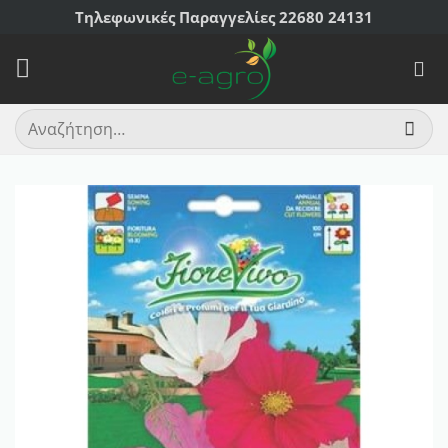
Μετάβαση
Τηλεφωνικές Παραγγελίες 22680 24131
στο
περιεχόμενο
Αναζήτηση
για: