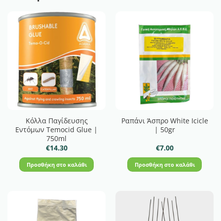
Κόλλα Παγίδευσης
Ραπάνι Άσπρο White Icicle
Εντόμων Temocid Glue |
| 50gr
750ml
€
14.30
€
7.00
Προσθήκη στο καλάθι
Προσθήκη στο καλάθι