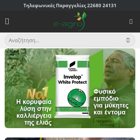
Μετάβαση
Τηλεφωνικές Παραγγελίες 22680 24131
στο
περιεχόμενο
Αναζήτηση
για: