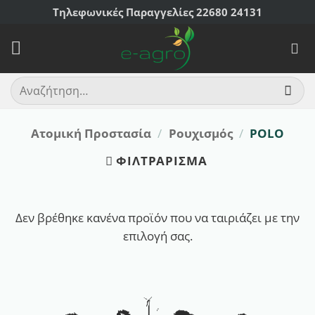
Μετάβαση
Τηλεφωνικές Παραγγελίες 22680 24131
στο
περιεχόμενο
Αναζήτηση
για:
Ατομική Προστασία
/
Ρουχισμός
/
POLO
ΦΙΛΤΡΆΡΙΣΜΑ
Δεν βρέθηκε κανένα προϊόν που να ταιριάζει με την
επιλογή σας.