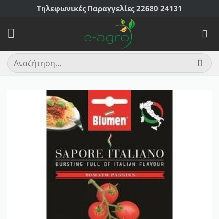
Μετάβαση
Τηλεφωνικές Παραγγελίες 22680 24131
στο
περιεχόμενο
Αναζήτηση
για: