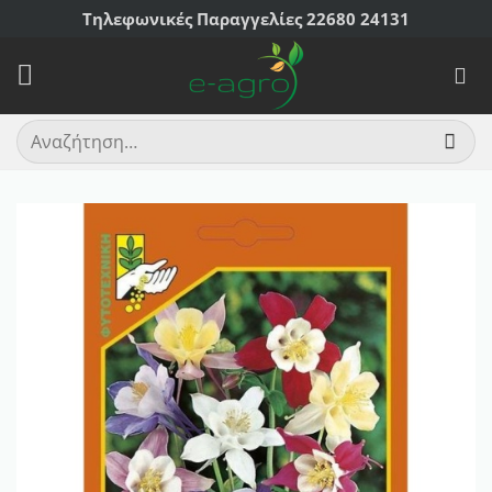
Μετάβαση
Τηλεφωνικές Παραγγελίες 22680 24131
στο
περιεχόμενο
Αναζήτηση
για: