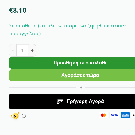
€
8.10
Σε απόθεμα (επιπλέον μπορεί να ζητηθεί κατόπιν
παραγγελίας)
Πιπεριά Μακρυά Γλυκιά Orea F1| 50 Σπόρων ποσότητα
Προσθήκη στο καλάθι
Αγοράστε τώρα