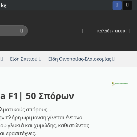
 kg
Καλάθι /
€
0.00
Είδη Σπιτιού
Είδη Οινοποιίας-Ελαιοκομίας
a F1| 50 Σπόρων
ελματικούς σπόρους…
ην πλήρη ωρίμανση γίνεται έντονο
 του γλυκιά και χυμώδης, καθιστώντας
αι ερασιτέχνες.