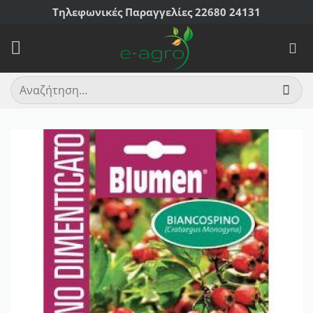
Μετάβαση
Τηλεφωνικές Παραγγελίες 22680 24131
στο
περιεχόμενο
Αναζήτηση
για: