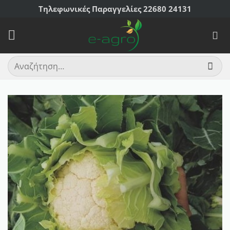
Μετάβαση
Τηλεφωνικές Παραγγελίες 22680 24131
στο
περιεχόμενο
Αναζήτηση
για: