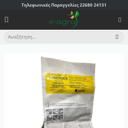
Μετάβαση
Τηλεφωνικές Παραγγελίες 22680 24131
στο
περιεχόμενο
Αναζήτηση
για: