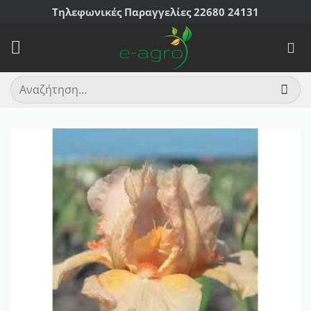
Μετάβαση
Τηλεφωνικές Παραγγελίες 22680 24131
στο
περιεχόμενο
Αναζήτηση
για: