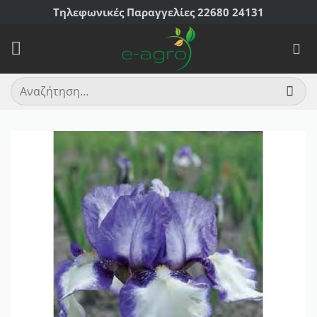
Μετάβαση
Τηλεφωνικές Παραγγελίες 22680 24131
στο
περιεχόμενο
Αναζήτηση
για: