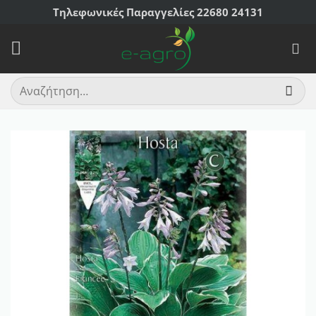
Μετάβαση
Τηλεφωνικές Παραγγελίες 22680 24131
στο
περιεχόμενο
Αναζήτηση
για: