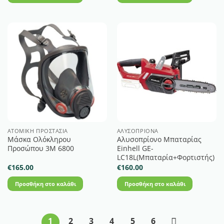
ΑΤΟΜΙΚΉ ΠΡΟΣΤΑΣΊΑ
ΑΛΥΣΟΠΡΊΟΝΑ
Μάσκα Ολόκληρου
Αλυσοπρίονο Μπαταρίας
Προσώπου 3M 6800
Einhell GE-
LC18L(Μπαταρία+Φορτιστής)
€
165.00
€
160.00
Προσθήκη στο καλάθι
Προσθήκη στο καλάθι
1
2
3
4
5
6