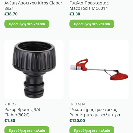
Ανέμη Λάστιχου Kiros Claber
Γυαλιά Προστασίας
8921
MacoTools MC6014
€
38.70
€
3.30
Προσθήκη στο καλάθι
Προσθήκη στο καλάθι
ΚΉΠΟΣ
ΕΡΓΑΛΕΊΑ
Ρακόρ Βρύσης 3/4
Ψεκαστήρας ηλεκτρικός
Claber(8626)
Pulmic puro με καλύπτρα
€
1.50
€
120.00
Προσθήκη στο καλάθι
Προσθήκη στο καλάθι