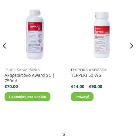
ΓΕΩΡΓΙΚΆ ΦΆΡΜΑΚΑ
ΓΕΩΡΓΙΚΆ ΦΆΡΜΑΚΑ
Ακαρεοκτόνο Award SC |
TEPPEKI 50 WG
750ml
Price
€
70.00
€
14.00
–
€
90.00
range:
€14.00
Προσθήκη στο καλάθι
Επιλογή
through
€90.00
Αυτό
το
προϊόν
έχει
πολλαπλές