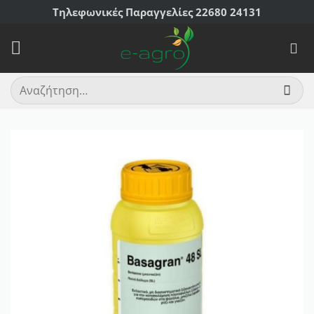
Μετάβαση
Τηλεφωνικές Παραγγελίες 22680 24131
στο
περιεχόμενο
Αναζήτηση
για: