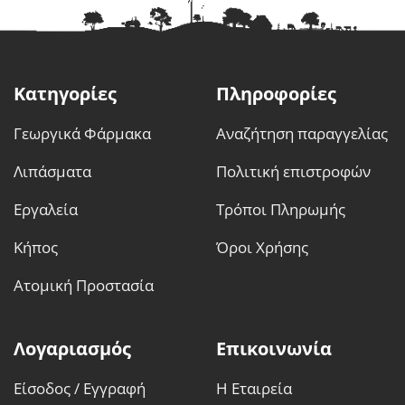
παραλλαγές.
Οι
επιλογές
μπορούν
να
Κατηγορίες
Πληροφορίες
επιλεγούν
στη
Γεωργικά Φάρμακα
Αναζήτηση παραγγελίας
σελίδα
του
Λιπάσματα
Πολιτική επιστροφών
προϊόντος
Εργαλεία
Τρόποι Πληρωμής
Κήπος
Όροι Χρήσης
Ατομική Προστασία
Λογαριασμός
Επικοινωνία
Είσοδος / Εγγραφή
Η Εταιρεία