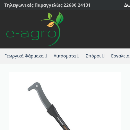
Μετάβαση
Τηλεφωνικές Παραγγελίες 22680 24131
Δω
στο
περιεχόμενο
Γεωργικά Φάρμακα
Λιπάσματα
Σπόροι
Εργαλεία