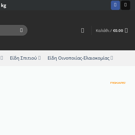
 kg
Καλάθι /
€
0.00
Είδη Σπιτιού
Είδη Οινοποιίας-Ελαιοκομίας