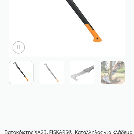
Βατοκόφτης XA23, FISKARS®. Kατάλληλος για κλάδεμα