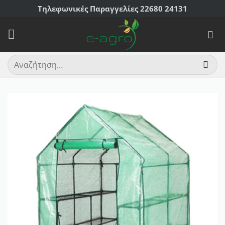
Μετάβαση
Τηλεφωνικές Παραγγελίες 22680 24131
στο
περιεχόμενο
Αναζήτηση
για: