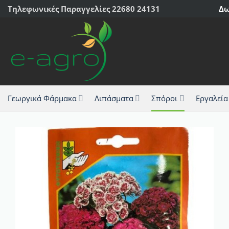
Μετάβαση
Τηλεφωνικές Παραγγελίες 22680 24131
Δω
στο
περιεχόμενο
Γεωργικά Φάρμακα
Λιπάσματα
Σπόροι
Εργαλεία