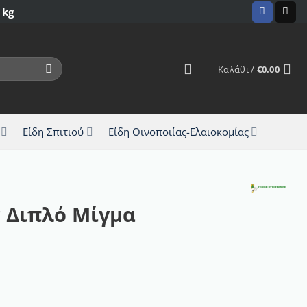
 kg
Καλάθι /
€
0.00
Είδη Σπιτιού
Είδη Οινοποιίας-Ελαιοκομίας
 Διπλό Μίγμα