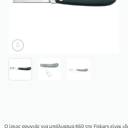
Ο ίσιος σουγιάς για μπόλιασμα K60 της Fiskars είναι