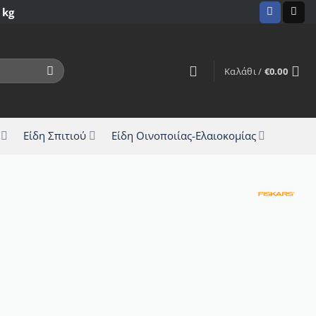
 kg
Καλάθι /
€
0.00
Είδη Σπιτιού
Είδη Οινοποιίας-Ελαιοκομίας