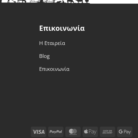
Επικοινωνία
Η Εταιρεία
Blog
Επικοινωνία
Visa
PayPal
MasterCard
Apple
Cash
Go