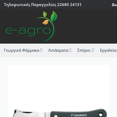
Μετάβαση
Τηλεφωνικές Παραγγελίες 22680 24131
Δω
στο
περιεχόμενο
Γεωργικά Φάρμακα
Λιπάσματα
Σπόροι
Εργαλεία