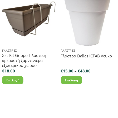
ΓΛΆΣΤΡΕΣ
ΓΛΆΣΤΡΕΣ
Σετ Kit Grippo Πλαστική
Γλάστρα Dallas ICFAB Λευκό
κρεμαστή ζαρντινιέρα
εξωτερικού χώρου
Price
€
18.00
€
15.00
–
€
48.00
range:
€15.00
Επιλογή
Επιλογή
through
€48.00
Αυτό
Αυτό
το
το
προϊόν
προϊόν
έχει
έχει
πολλαπλές
πολλαπλές