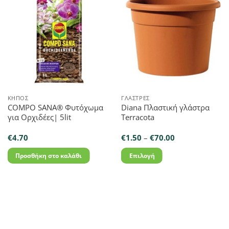
ΚΉΠΟΣ
ΓΛΆΣΤΡΕΣ
COMPO SANA® Φυτόχωμα
Diana Πλαστική γλάστρα
για Ορχιδέες| 5lit
Terracota
Price
€
4.70
€
1.50
–
€
70.00
range:
€1.50
Προσθήκη στο καλάθι
Επιλογή
through
€70.00
Αυτό
το
προϊόν
έχει
πολλαπλές