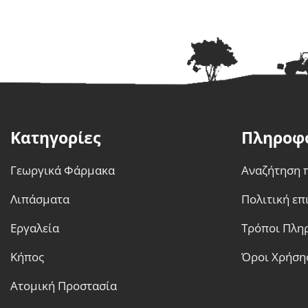
παραλλαγές.
Οι
επιλογές
μπορούν
να
επιλεγούν
στη
σελίδα
Κατηγορίες
Πληροφ
του
προϊόντος
Γεωργικά Φάρμακα
Αναζήτηση 
Λιπάσματα
Πολιτική ε
Εργαλεία
Τρόποι Πλη
Κήπος
Όροι Χρήση
Ατομική Προστασία