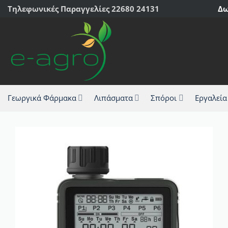
Μετάβαση
Τηλεφωνικές Παραγγελίες 22680 24131
Δω
στο
περιεχόμενο
Γεωργικά Φάρμακα
Λιπάσματα
Σπόροι
Εργαλεία