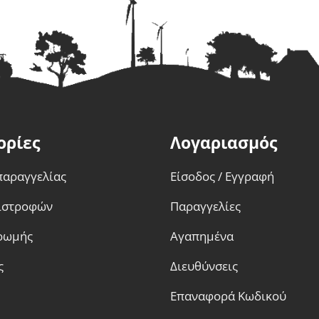
παραλλαγές.
Οι
επιλογές
μπορούν
να
επιλεγούν
στη
σελίδα
ορίες
Λογαριασμός
του
προϊόντος
παραγγελίας
Είσοδος / Εγγραφή
πιστροφών
Παραγγελίες
ρωμής
Αγαπημένα
ς
Διευθύνσεις
Επαναφορά Κωδικού