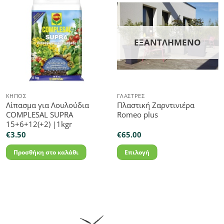
ΕΞΑΝΤΛΗΜΈΝΟ
ΚΉΠΟΣ
ΓΛΆΣΤΡΕΣ
Λίπασμα για Λουλούδια
Πλαστική Ζαρντινιέρα
COMPLESAL SUPRA
Romeo plus
15+6+12(+2) |1kgr
€
3.50
€
65.00
Προσθήκη στο καλάθι
Επιλογή
Αυτό
το
προϊόν
έχει
πολλαπλές