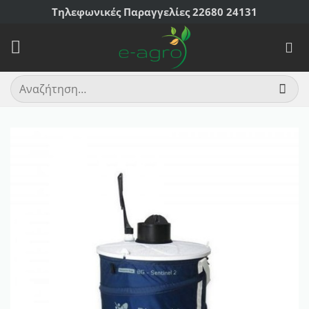
Μετάβαση
Τηλεφωνικές Παραγγελίες 22680 24131
στο
περιεχόμενο
Αναζήτηση
για: