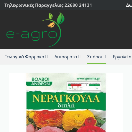
Μετάβαση
Τηλεφωνικές Παραγγελίες 22680 24131
Δω
στο
περιεχόμενο
Γεωργικά Φάρμακα
Λιπάσματα
Σπόροι
Εργαλεία