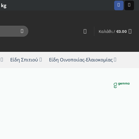
 kg
Καλάθι /
€
0.00
Είδη Σπιτιού
Είδη Οινοποιίας-Ελαιοκομίας