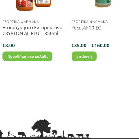
ΓΕΩΡΓΙΚΆ ΦΆΡΜΑΚΑ
ΓΕΩΡΓΙΚΆ ΦΆΡΜΑΚΑ
Ετοιμόχρηστο Εντομοκτόνο
Focus® 10 EC
CRYPTON AL RTU | 350ml
Price
€
8.00
€
35.00
–
€
160.00
range:
€35.00
Προσθήκη στο καλάθι
Επιλογή
through
€160.00
Αυτό
το
προϊόν
έχει
πολλαπλές
παραλλαγές.
Οι
επιλογές
μπορούν
να