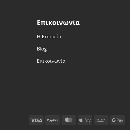
επιλεγούν
στη
σελίδα
Επικοινωνία
του
προϊόντος
Η Εταιρεία
Blog
Επικοινωνία
Visa
PayPal
MasterCard
Apple
Cash
Go
Pay
On
Pa