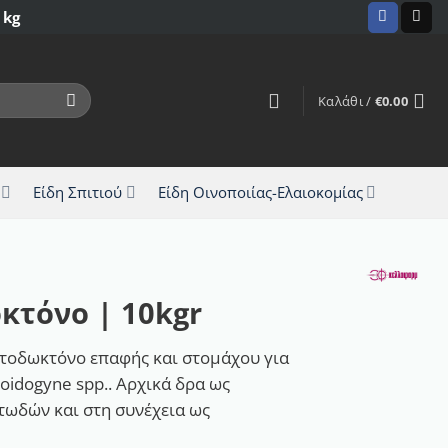
 kg
Καλάθι /
€
0.00
Είδη Σπιτιού
Είδη Οινοποιίας-Ελαιοκομίας
κτόνο | 10kgr
τοδωκτόνo επαφής και στομάχου για
idogyne spp.. Αρχικά δρα ως
ωδών και στη συνέχεια ως