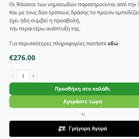
Οι θάνατοι των νηματωδών παρατηρούνται από την 3
Και με τους δύο τρόπους δράσης το προϊόν εμποδίζε
έχει ήδη συμβεί η προσβολή,
την περαιτέρω ανάπτυξη της.
Για περισσότερες πληροφορίες πατήστε
εδώ
€
276.00
Nematothrin 10G Νηματωδοκτόνο | 10kgr ποσότητα
Προσθήκη στο καλάθι
Αγοράστε τώρα