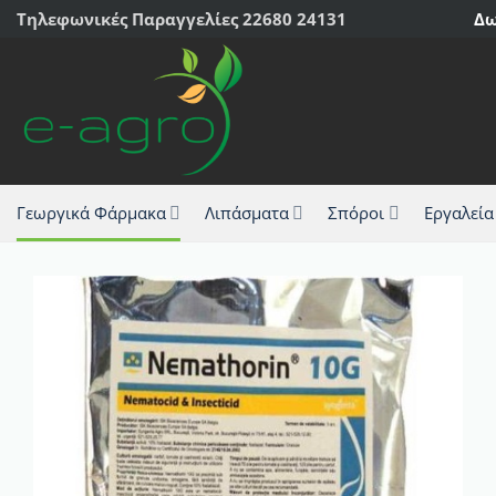
Μετάβαση
Τηλεφωνικές Παραγγελίες 22680 24131
Δω
στο
περιεχόμενο
Γεωργικά Φάρμακα
Λιπάσματα
Σπόροι
Εργαλεία