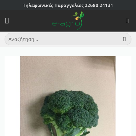
Μετάβαση
Τηλεφωνικές Παραγγελίες 22680 24131
στο
περιεχόμενο
Αναζήτηση
για: