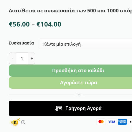
Διατίθεται σε συσκευασία των 500 και 1000 σπ
Price
€
56.00
–
€
104.00
range:
€56.00
through
Συσκευασία
€104.00
Μελιτζάνα Μακρυά Δάκρυ Obama F1 ποσότητα
Προσθήκη στο καλάθι
Αγοράστε τώρα