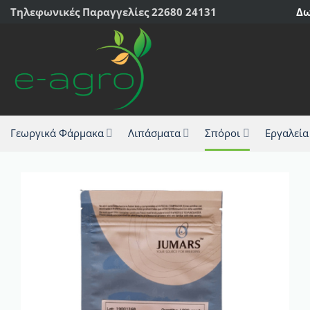
Μετάβαση
Τηλεφωνικές Παραγγελίες 22680 24131
Δω
στο
περιεχόμενο
Γεωργικά Φάρμακα
Λιπάσματα
Σπόροι
Εργαλεία