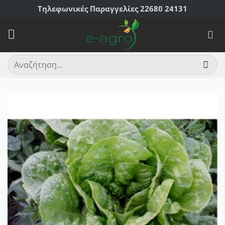
Μετάβαση
Τηλεφωνικές Παραγγελίες 22680 24131
στο
περιεχόμενο
Αναζήτηση
για: