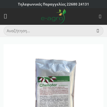
Μετάβαση
Τηλεφωνικές Παραγγελίες 22680 24131
στο
περιεχόμενο
Αναζήτηση
για: