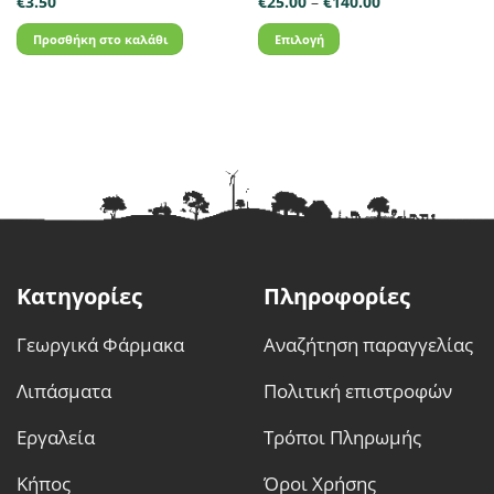
Price
€
3.50
€
25.00
–
€
140.00
range:
€25.00
Προσθήκη στο καλάθι
Επιλογή
through
€140.00
Αυτό
το
προϊόν
έχει
πολλαπλές
παραλλαγές.
Οι
επιλογές
μπορούν
να
Κατηγορίες
Πληροφορίες
επιλεγούν
στη
Γεωργικά Φάρμακα
Αναζήτηση παραγγελίας
σελίδα
του
Λιπάσματα
Πολιτική επιστροφών
προϊόντος
Εργαλεία
Τρόποι Πληρωμής
Κήπος
Όροι Χρήσης