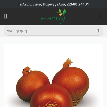
Μετάβαση
Τηλεφωνικές Παραγγελίες 22680 24131
στο
περιεχόμενο
Αναζήτηση
για: