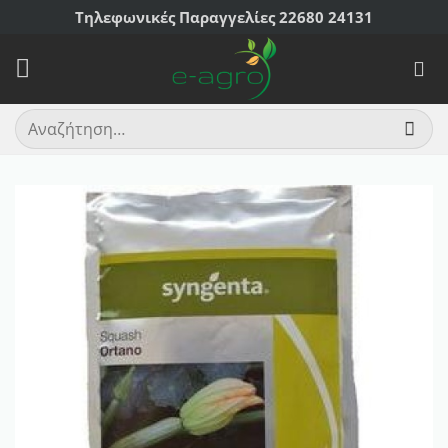
Μετάβαση
Τηλεφωνικές Παραγγελίες 22680 24131
στο
περιεχόμενο
Αναζήτηση
για: