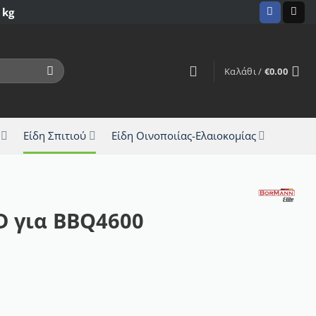
 kg
Καλάθι /
€
0.00
Είδη Σπιτιού
Είδη Οινοποιίας-Ελαιοκομίας
 για BBQ4600