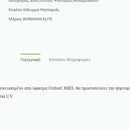
Κατηγορίες:
Είδη Σπιτιού
,
Ψησταριές-Μπάρμπεκιου
Ετικέτα:
Κάλυμμα Ψησταριάς
Μάρκα:
BORMANN ELITE
Περιγραφή
Επιπλέον πληροφορίες
σκευασμένο από ύφασμα Oxford 300D, θα προστατεύσει την ψησταριά
λία UV.