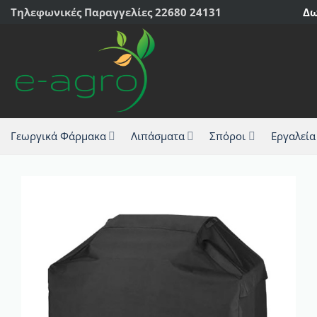
Μετάβαση
Τηλεφωνικές Παραγγελίες 22680 24131
Δω
στο
περιεχόμενο
Γεωργικά Φάρμακα
Λιπάσματα
Σπόροι
Εργαλεία