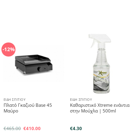
-12%
ΕΊΔΗ ΣΠΙΤΙΟΎ
ΕΊΔΗ ΣΠΙΤΙΟΎ
Πλατό Γκαζιού Base 45
Καθαριστικό Xtreme ενάντια
Μαύρο
στην Μούχλα | 500ml
Original
Η
€
465.00
€
410.00
€
4.30
price
τρέχουσα