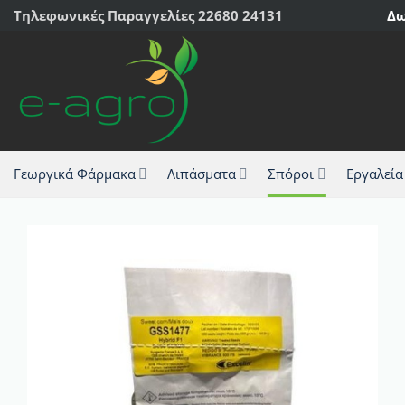
Μετάβαση
Τηλεφωνικές Παραγγελίες 22680 24131
Δω
στο
περιεχόμενο
Γεωργικά Φάρμακα
Λιπάσματα
Σπόροι
Εργαλεία