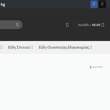
 kg
Καλάθι /
€
0.00
Είδη Σπιτιού
Είδη Οινοποιίας-Ελαιοκομίας