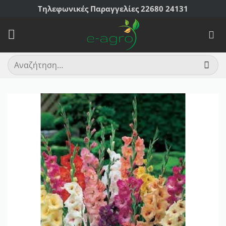
Μετάβαση
Τηλεφωνικές Παραγγελίες 22680 24131
στο
περιεχόμενο
Αναζήτηση
για: