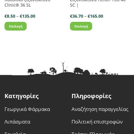
Clinic® 36 SL
SC |
Price
Price
€
8.50
–
€
135.00
€
36.70
–
€
165.00
range:
range:
€8.50
€36.70
Επιλογή
Επιλογή
through
through
€135.00
€165.00
Αυτό
Αυτό
το
το
προϊόν
προϊόν
έχει
έχει
πολλαπλές
πολλαπλές
παραλλαγές.
παραλλαγές.
Οι
Οι
επιλογές
επιλογές
μπορούν
μπορούν
να
να
Κατηγορίες
Πληροφορίες
επιλεγούν
επιλεγούν
στη
στη
Γεωργικά Φάρμακα
Αναζήτηση παραγγελίας
σελίδα
σελίδα
του
του
Λιπάσματα
Πολιτική επιστροφών
προϊόντος
προϊόντος