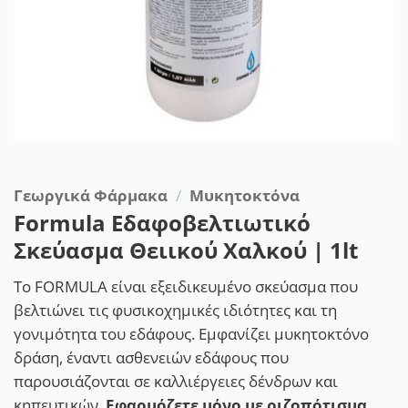
Γεωργικά Φάρμακα
/
Μυκητοκτόνα
Formula Εδαφοβελτιωτικό
Σκεύασμα Θειικού Χαλκού | 1lt
Το FORMULA είναι εξειδικευμένο σκεύασμα που
βελτιώνει τις φυσικοχημικές ιδιότητες και τη
γονιμότητα του εδάφους. Εμφανίζει μυκητοκτόνο
δράση, έναντι ασθενειών εδάφους που
παρουσιάζονται σε καλλιέργειες δένδρων και
κηπευτικών.
Εφαρμόζετε μόνο με ριζοπότισμα
.