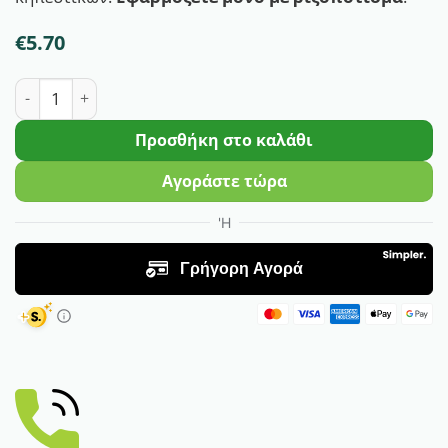
€
5.70
Formula Εδαφοβελτιωτικό Σκεύασμα Θειικού Χαλκού | 1
Προσθήκη στο καλάθι
Αγοράστε τώρα