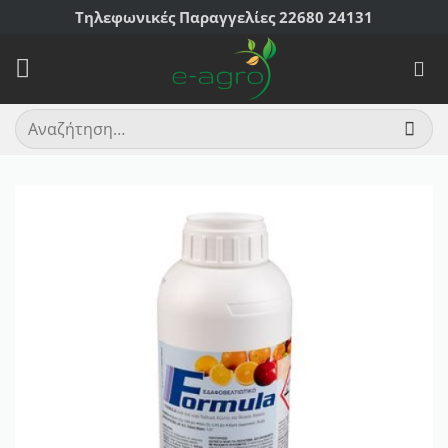
Μετάβαση
Τηλεφωνικές Παραγγελίες 22680 24131
στο
περιεχόμενο
Αναζήτηση
για: