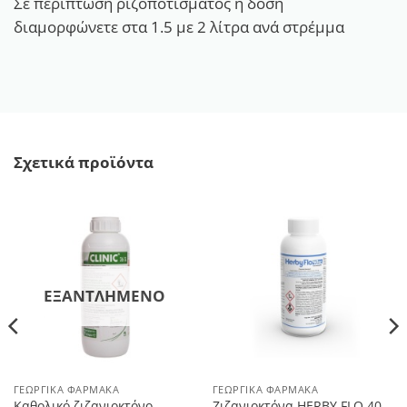
Σε περίπτωση ριζοποτίσματος η δόση
διαμορφώνετε στα 1.5 με 2 λίτρα ανά στρέμμα
Σχετικά προϊόντα
ΕΞΑΝΤΛΗΜΈΝΟ
ΓΕΩΡΓΙΚΆ ΦΆΡΜΑΚΑ
ΓΕΩΡΓΙΚΆ ΦΆΡΜΑΚΑ
Καθολικό ζιζανιοκτόνο
Ζιζανιοκτόνα HERBY FLO 40