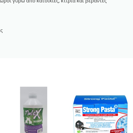
χώροι γύρω από κατοικίες, κτίρια και βεράντες
ες