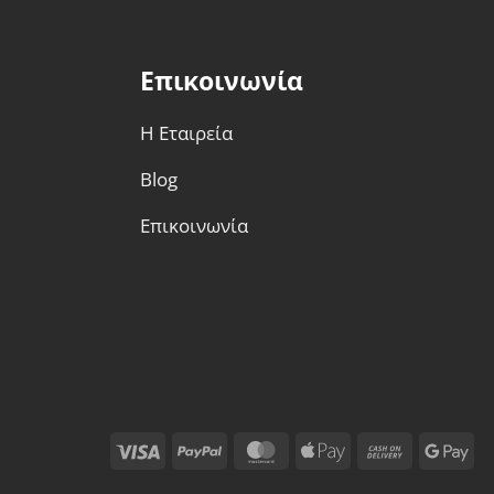
Επικοινωνία
Η Εταιρεία
Blog
Επικοινωνία
Visa
PayPal
MasterCard
Apple
Cash
Go
Pay
On
Pa