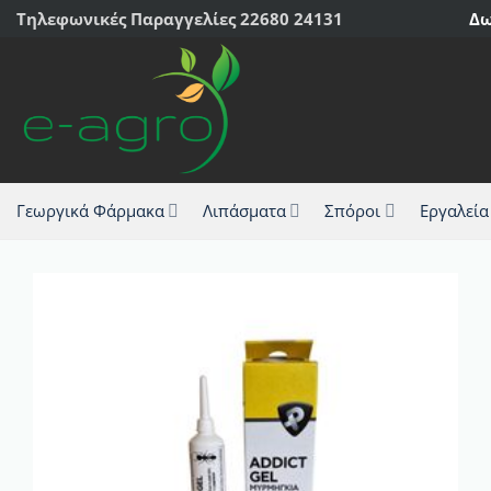
Μετάβαση
Τηλεφωνικές Παραγγελίες 22680 24131
Δω
στο
περιεχόμενο
Γεωργικά Φάρμακα
Λιπάσματα
Σπόροι
Εργαλεία