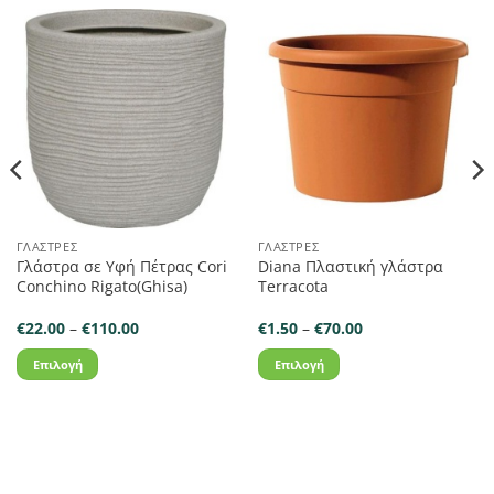
ΓΛΆΣΤΡΕΣ
ΓΛΆΣΤΡΕΣ
Γλάστρα σε Υφή Πέτρας Cori
Diana Πλαστική γλάστρα
Conchino Rigato(Ghisa)
Terracota
Price
Price
€
22.00
–
€
110.00
€
1.50
–
€
70.00
range:
range:
€22.00
€1.50
Επιλογή
Επιλογή
through
through
€110.00
€70.00
Αυτό
Αυτό
το
το
προϊόν
προϊόν
έχει
έχει
πολλαπλές
πολλαπλές