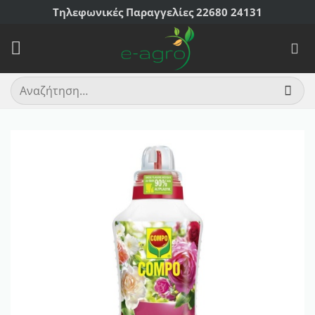
Μετάβαση
Τηλεφωνικές Παραγγελίες 22680 24131
στο
περιεχόμενο
Αναζήτηση
για: