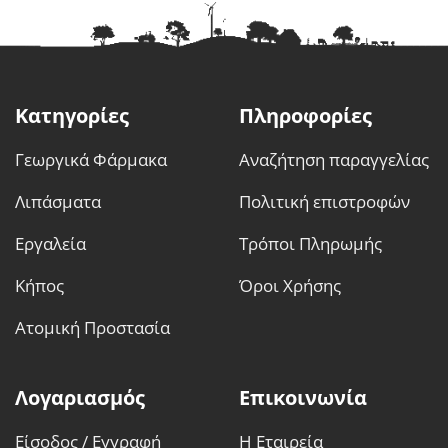
παραλλαγές.
παραλλαγές.
Οι
Οι
επιλογές
επιλογές
μπορούν
μπορούν
να
να
Κατηγορίες
Πληροφορίες
επιλεγούν
επιλεγούν
στη
στη
Γεωργικά Φάρμακα
Αναζήτηση παραγγελίας
σελίδα
σελίδα
του
του
Λιπάσματα
Πολιτική επιστροφών
προϊόντος
προϊόντος
Εργαλεία
Τρόποι Πληρωμής
Κήπος
Όροι Χρήσης
Ατομική Προστασία
Λογαριασμός
Επικοινωνία
Είσοδος / Εγγραφή
Η Εταιρεία