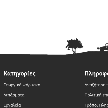
το
προϊόν
έχει
πολλαπλές
παραλλαγές.
Οι
επιλογές
μπορούν
να
επιλεγούν
στη
σελίδα
Κατηγορίες
Πληροφ
του
προϊόντος
Γεωργικά Φάρμακα
Αναζήτηση 
Λιπάσματα
Πολιτική ε
Εργαλεία
Τρόποι Πλη