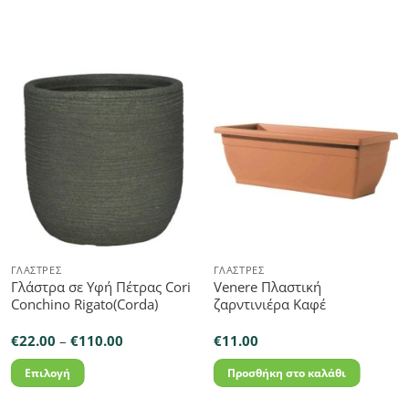
ΓΛΆΣΤΡΕΣ
ΓΛΆΣΤΡΕΣ
Γλάστρα σε Υφή Πέτρας Cori
Venere Πλαστική
Conchino Rigato(Corda)
ζαρντινιέρα Καφέ
Price
€
22.00
–
€
110.00
€
11.00
range:
€22.00
Επιλογή
Προσθήκη στο καλάθι
through
€110.00
Αυτό