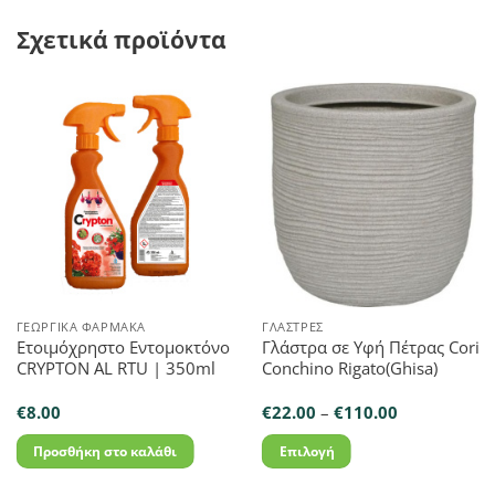
Σχετικά προϊόντα
ΓΕΩΡΓΙΚΆ ΦΆΡΜΑΚΑ
ΓΛΆΣΤΡΕΣ
Ετοιμόχρηστο Εντομοκτόνο
Γλάστρα σε Υφή Πέτρας Cori
CRYPTON AL RTU | 350ml
Conchino Rigato(Ghisa)
Price
€
8.00
€
22.00
–
€
110.00
range:
€22.00
Προσθήκη στο καλάθι
Επιλογή
through
€110.00
Αυτό