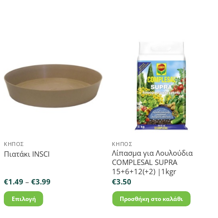
ΚΉΠΟΣ
ΚΉΠΟΣ
Λίπασμα για Λουλούδια
Πιατάκι INSCI
COMPLESAL SUPRA
15+6+12(+2) |1kgr
Price
€
1.49
–
€
3.99
€
3.50
range:
€1.49
Επιλογή
Προσθήκη στο καλάθι
through
€3.99
Αυτό