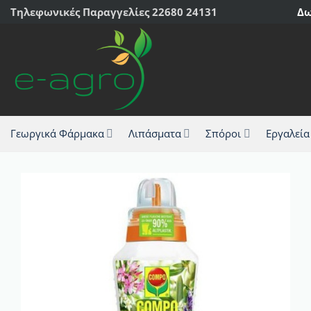
Μετάβαση
Τηλεφωνικές Παραγγελίες 22680 24131
Δω
στο
περιεχόμενο
Γεωργικά Φάρμακα
Λιπάσματα
Σπόροι
Εργαλεία