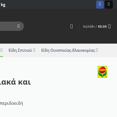
 kg
Καλάθι /
€
0.00
Είδη Σπιτιού
Είδη Οινοποιίας-Ελαιοκομίας
ιακά και
σπεριδοειδή