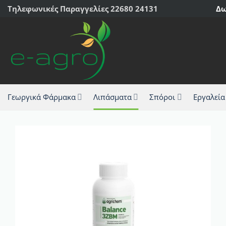
Μετάβαση
Τηλεφωνικές Παραγγελίες 22680 24131
Δω
στο
περιεχόμενο
Γεωργικά Φάρμακα
Λιπάσματα
Σπόροι
Εργαλεία