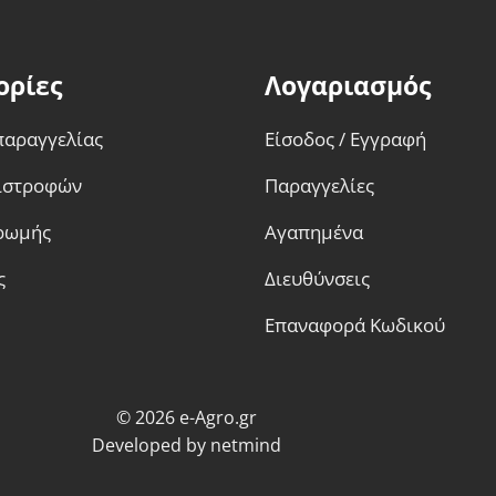
επιλεγούν
επιλεγούν
στη
στη
σελίδα
σελίδα
ορίες
Λογαριασμός
του
του
προϊόντος
προϊόντος
παραγγελίας
Είσοδος / Εγγραφή
πιστροφών
Παραγγελίες
ρωμής
Αγαπημένα
ς
Διευθύνσεις
Επαναφορά Κωδικού
© 2026 e-Agro.gr
Developed by
netmind