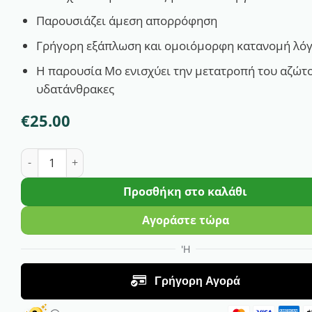
Παρουσιάζει άμεση απορρόφηση
Γρήγορη εξάπλωση και ομοιόμορφη κατανομή λό
Η παρουσία Mo ενισχύει την μετατροπή του αζώτο
υδατάνθρακες
€
25.00
BALANCE 3 ZBM | 1Lt ποσότητα
Προσθήκη στο καλάθι
Αγοράστε τώρα