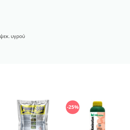
 ψεκ. υγρού
-25%