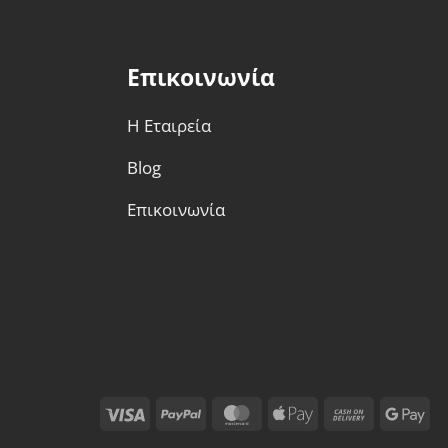
Επικοινωνία
Η Εταιρεία
Blog
Επικοινωνία
Visa
PayPal
MasterCard
Apple
Cash
Go
Pay
On
Pa