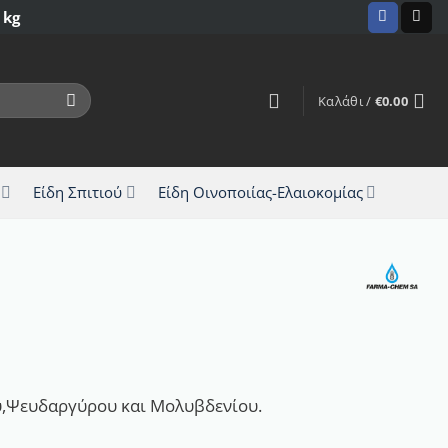
 kg
Καλάθι /
€
0.00
Είδη Σπιτιού
Είδη Οινοποιίας-Ελαιοκομίας
υ,Ψευδαργύρου και Μολυβδενίου.