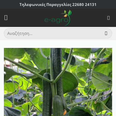
Μετάβαση
Τηλεφωνικές Παραγγελίες 22680 24131
στο
περιεχόμενο
Αναζήτηση
για: